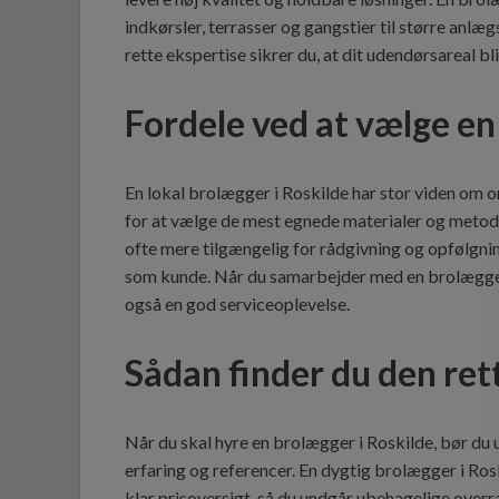
indkørsler, terrasser og gangstier til større anlæ
rette ekspertise sikrer du, at dit udendørsareal bl
Fordele ved at vælge en
En lokal brolægger i Roskilde har stor viden om 
for at vælge de mest egnede materialer og metoder
ofte mere tilgængelig for rådgivning og opfølgnin
som kunde. Når du samarbejder med en brolægger i 
også en god serviceoplevelse.
Sådan finder du den ret
Når du skal hyre en brolægger i Roskilde, bør du u
erfaring og referencer. En dygtig brolægger i Rosk
klar prisoversigt, så du undgår ubehagelige overra