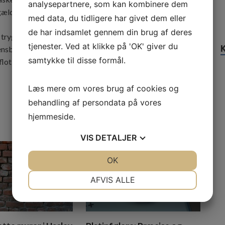
analysepartnere, som kan kombinere dem
 gældende standarder for anlæg og sikkerhed.
med data, du tidligere har givet dem eller
de har indsamlet gennem din brug af deres
ygt investere i dit udemiljø og få en løsning, der holder i
tjenester. Ved at klikke på 'OK' giver du
sbelægning eller moderne fliser, vil en brolægger i
samtykke til disse formål.
flot resultat, der øger både funktionaliteten og værdien af
Læs mere om vores brug af cookies og
behandling af persondata på vores
hjemmeside.
VIS
DETALJER
JA
NEJ
OK
JA
NEJ
NØDVENDIGE
PRÆFERENCER
AFVIS ALLE
JA
NEJ
JA
NEJ
MARKETING
STATISTIK