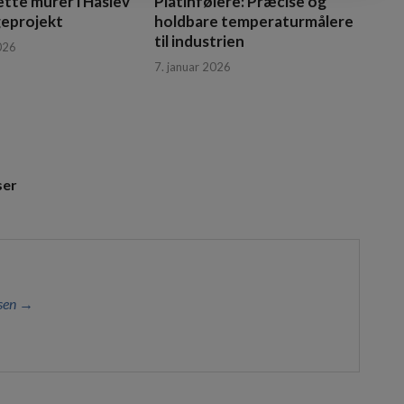
ette murer i Haslev
Platinfølere: Præcise og
ggeprojekt
holdbare temperaturmålere
til industrien
026
7. januar 2026
ser
lsen →