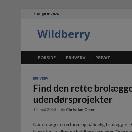
7. august 2026
Wildberry
FORSIDE
ERHVERV
PRIVAT
ERHVERV
Find den rette brolægger
udendørsprojekter
14. maj 2026
-
by
Christian Olsen
Når du søger en erfaren og pålidelig brolægger i R
levere høj kvalitet og holdbare løsninger. En bro