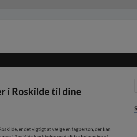
 i Roskilde til dine
oskilde, er det vigtigt at vælge en fagperson, der kan
lægger i Roskilde kan hjælpe med alt fra belægning af