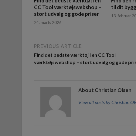
Find det bedste værktøj i en
Find den r
CC Tool værktøjswebshop –
til dit by
stort udvalg og gode priser
13. februar 2
24. marts 2026
PREVIOUS ARTICLE
Find det bedste værktøj i en CC Tool
værktøjswebshop – stort udvalg og gode pri
About Christian Olsen
View all posts by Christian O