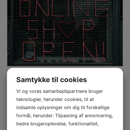
Find det bedste værktøj i en CC Tool
Samtykke til cookies
værktøjswebshop – stort udvalg og gode priser
24. marts 2026
Vi og vores samarbejdspartnere bruger
teknologier, herunder cookies, til at
indsamle oplysninger om dig til forskellige
formål, herunder: Tilpasning af annoncering,
bedre brugeroplevelse, funktionalitet,