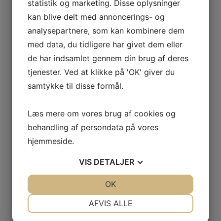
statistik og marketing. Disse oplysninger
kan blive delt med annoncerings- og
analysepartnere, som kan kombinere dem
med data, du tidligere har givet dem eller
de har indsamlet gennem din brug af deres
tjenester. Ved at klikke på 'OK' giver du
Find den rette murer i Haslev til dit byggeprojekt
samtykke til disse formål.
13. februar 2026
Læs mere om vores brug af cookies og
behandling af persondata på vores
PREVIOUS ARTICLE
NEXT ARTICLE
hjemmeside.
Belægningssten og
Afrika safari
VIS
DETALJER
Flagstænger
JA
NEJ
OK
JA
NEJ
NØDVENDIGE
PRÆFERENCER
AFVIS ALLE
About rasmus
JA
NEJ
JA
NEJ