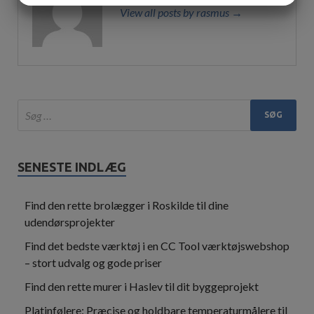
View all posts by rasmus →
MARKETING
STATISTIK
SENESTE INDLÆG
Find den rette brolægger i Roskilde til dine
udendørsprojekter
Find det bedste værktøj i en CC Tool værktøjswebshop
– stort udvalg og gode priser
Find den rette murer i Haslev til dit byggeprojekt
Platinfølere: Præcise og holdbare temperaturmålere til