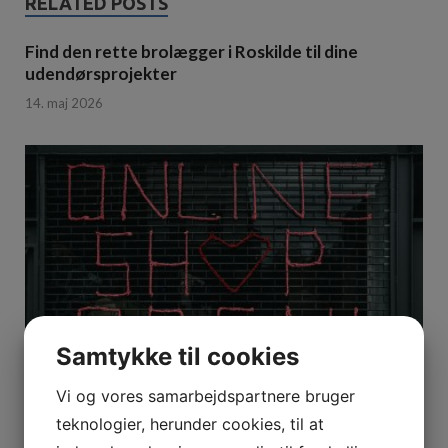
RELATED POSTS
Find den rette brolægger i Roskilde til dine
udendørsprojekter
14. maj 2026
Samtykke til cookies
Vi og vores samarbejdspartnere bruger
Find det bedste værktøj i en CC Tool
teknologier, herunder cookies, til at
værktøjswebshop – stort udvalg og gode priser