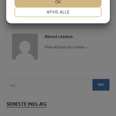
JA
NEJ
OK
JA
NEJ
Kontorlokale Ballerup
Skybrudssikring /
NØDVENDIGE
PRÆFERENCER
AFVIS ALLE
Højvandslukke
JA
NEJ
JA
NEJ
MARKETING
STATISTIK
About rasmus
View all posts by rasmus →
SENESTE INDLÆG