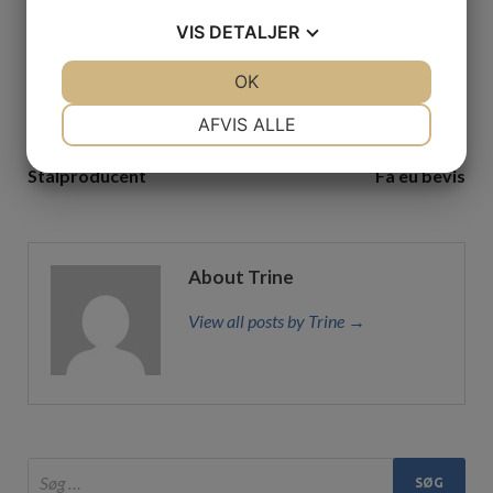
Find den rette murer i Haslev til dit byggeprojekt
VIS
DETALJER
13. februar 2026
JA
NEJ
OK
JA
NEJ
NØDVENDIGE
PRÆFERENCER
AFVIS ALLE
PREVIOUS ARTICLE
NEXT ARTICLE
JA
NEJ
JA
NEJ
Stålproducent
Få eu bevis
MARKETING
STATISTIK
About Trine
View all posts by Trine →