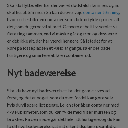
Skal du flytte, eller har der været dødsfald i familien, og nu
skal huset tømmes? Så kan du overveje
container tømning
,
hvor du bestiller en container, som du kan fylde op med alt
det, som du gerne vil af med. Gennem et helt liv, samler vi
flere ting sammen, end vi måske går og tror, og desværre
er det ikke alt, der har værdi længere. Så i stedet for at
køre på lossepladsen et væld af gange, så er det både
hurtigere og smartere at få en container ud.
Nyt badeværelse
Skal du have nyt badeværelse skal det gamle rives ud
først, og det er noget, som du med fordel kan gøre selv,
hvis du vil spare lidt penge. Lej en stor åben container med
4-8 kubikmeter, som du kan fylde med fliser, mursten og
brokker. På den måde går det hele lidt hurtigere, og du kan
få dit nye badeværelse sat ind efter tidsplanen. Samtidig