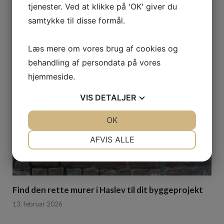
Find det bedste værktøj i en CC Tool
tjenester. Ved at klikke på 'OK' giver du
værktøjswebshop – stort udvalg og gode priser
samtykke til disse formål.
24. marts 2026
Læs mere om vores brug af cookies og
behandling af persondata på vores
hjemmeside.
VIS
DETALJER
JA
NEJ
OK
JA
NEJ
NØDVENDIGE
PRÆFERENCER
AFVIS ALLE
JA
NEJ
JA
NEJ
MARKETING
STATISTIK
Find den rette murer i Haslev til dit byggeprojekt
13. februar 2026