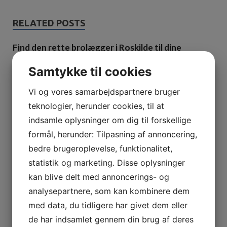
RELATED POSTS
Find den rette brolægger i Roskilde til dine
udendørsprojekter
Samtykke til cookies
14. maj 2026
Vi og vores samarbejdspartnere bruger
teknologier, herunder cookies, til at
indsamle oplysninger om dig til forskellige
formål, herunder: Tilpasning af annoncering,
bedre brugeroplevelse, funktionalitet,
statistik og marketing. Disse oplysninger
kan blive delt med annoncerings- og
analysepartnere, som kan kombinere dem
med data, du tidligere har givet dem eller
de har indsamlet gennem din brug af deres