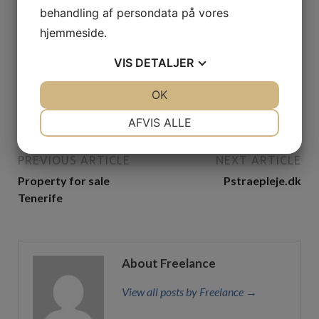
behandling af persondata på vores
hjemmeside.
VIS
DETALJER
Find den rette murer i Haslev til dit byggeprojekt
JA
NEJ
OK
JA
NEJ
13. februar 2026
NØDVENDIGE
PRÆFERENCER
AFVIS ALLE
JA
NEJ
JA
NEJ
PREVIOUS ARTICLE
NEXT ARTICLE
MARKETING
STATISTIK
Property for sale
Pstraepleje.dk
Tenerife
About Freelance
View all posts by Freelance →