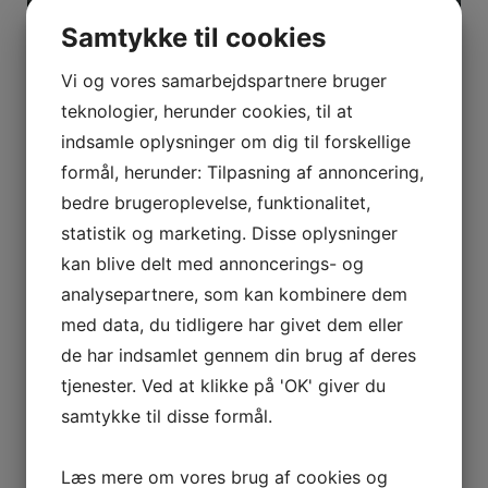
Samtykke til cookies
Vi og vores samarbejdspartnere bruger
teknologier, herunder cookies, til at
indsamle oplysninger om dig til forskellige
formål, herunder: Tilpasning af annoncering,
bedre brugeroplevelse, funktionalitet,
Find det bedste værktøj i en CC Tool
statistik og marketing. Disse oplysninger
værktøjswebshop – stort udvalg og gode priser
kan blive delt med annoncerings- og
24. marts 2026
analysepartnere, som kan kombinere dem
med data, du tidligere har givet dem eller
de har indsamlet gennem din brug af deres
tjenester. Ved at klikke på 'OK' giver du
samtykke til disse formål.
Læs mere om vores brug af cookies og