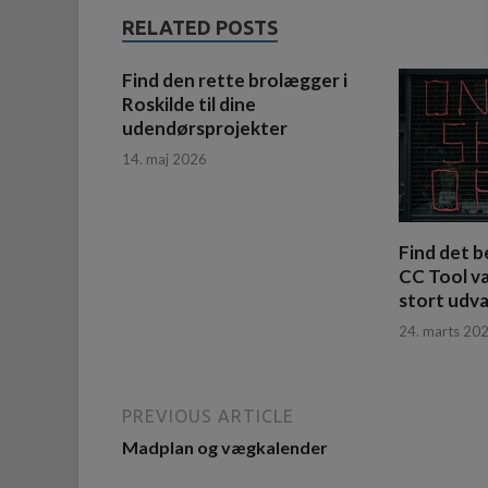
RELATED POSTS
Find den rette brolægger i
Roskilde til dine
udendørsprojekter
14. maj 2026
Find det b
CC Tool v
stort udva
24. marts 20
PREVIOUS ARTICLE
Madplan og vægkalender