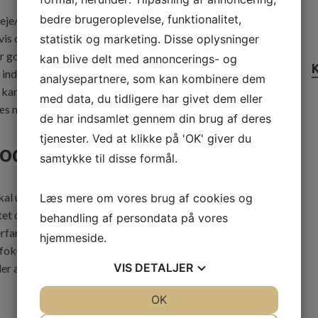
bedre brugeroplevelse, funktionalitet,
je/kip funktionen. De mange fordele er blandt andet, at
vis det eksempelvis regner eller blæser meget. Samtidig er
statistik og marketing. Disse oplysninger
r god mulighed for udluftning, både ved at åbne vinduet
kan blive delt med annoncerings- og
ft ind løbende. Det kan endda trygt efterlades åbent, hvis du
analysepartnere, som kan kombinere dem
kan også være sikker på at ingen falder ud af vinduet,
med data, du tidligere har givet dem eller
Læs mere om disse
vinduer med dreje/kip
funktion.
de har indsamlet gennem din brug af deres
tjenester. Ved at klikke på 'OK' giver du
gode priser
samtykke til disse formål.
kal udskiftes. Disse
plastvinduer
er funktionelle, pæne og
Læs mere om vores brug af cookies og
tet og er stadig produceret i Danmark, så de kan tåle det
behandling af persondata på vores
erfaring med døre og vinduer, og har specialudviklet den
hjemmeside.
 fokus er på billige plastvinduer. Læs mere på deres
VIS
DETALJER
ller andet vinduesprojekt.
JA
NEJ
OK
JA
NEJ