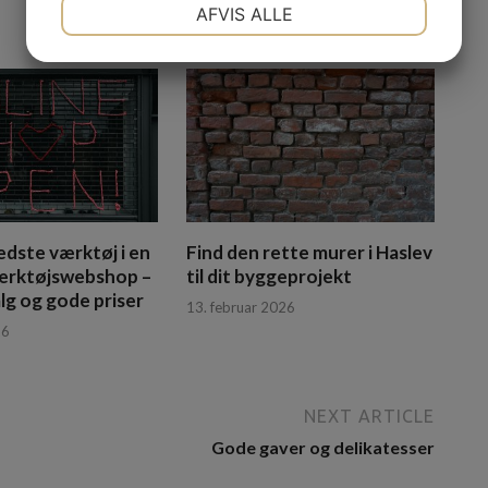
NØDVENDIGE
PRÆFERENCER
AFVIS ALLE
JA
NEJ
JA
NEJ
MARKETING
STATISTIK
edste værktøj i en
Find den rette murer i Haslev
ærktøjswebshop –
til dit byggeprojekt
lg og gode priser
13. februar 2026
26
NEXT ARTICLE
Gode gaver og delikatesser