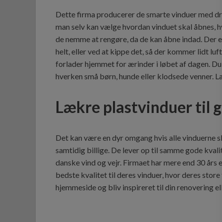
Dette firma producerer de smarte vinduer med dre
man selv kan vælge hvordan vinduet skal åbnes, h
de nemme at rengøre, da de kan åbne indad. Der e
helt, eller ved at kippe det, så der kommer lidt lu
forlader hjemmet for ærinder i løbet af dagen. Du 
hverken små børn, hunde eller klodsede venner. 
Lækre plastvinduer til 
Det kan være en dyr omgang hvis alle vinduerne s
samtidig billige. De lever op til samme gode kvali
danske vind og vejr. Firmaet har mere end 30 års 
bedste kvalitet til deres vinduer, hvor deres store
hjemmeside og bliv inspireret til din renovering e