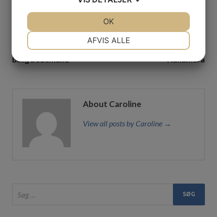
13. februar 2026
JA
NEJ
OK
JA
NEJ
NØDVENDIGE
PRÆFERENCER
AFVIS ALLE
PREVIOUS ARTICLE
NEXT ARTICLE
JA
NEJ
JA
NEJ
billig bedemand
Nakamura
MARKETING
STATISTIK
About Caroline
View all posts by Caroline →