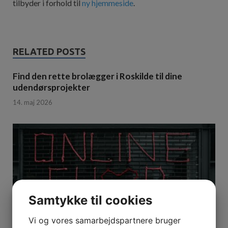
tilbyder i forhold til
ny hjemmeside
.
RELATED POSTS
Find den rette brolægger i Roskilde til dine
udendørsprojekter
14. maj 2026
Samtykke til cookies
Vi og vores samarbejdspartnere bruger