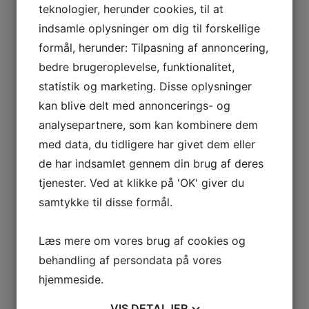
teknologier, herunder cookies, til at
indsamle oplysninger om dig til forskellige
Find det bedste værktøj i en CC Tool
formål, herunder: Tilpasning af annoncering,
værktøjswebshop – stort udvalg og gode priser
bedre brugeroplevelse, funktionalitet,
24. marts 2026
statistik og marketing. Disse oplysninger
kan blive delt med annoncerings- og
analysepartnere, som kan kombinere dem
med data, du tidligere har givet dem eller
de har indsamlet gennem din brug af deres
tjenester. Ved at klikke på 'OK' giver du
samtykke til disse formål.
Læs mere om vores brug af cookies og
behandling af persondata på vores
hjemmeside.
Find den rette murer i Haslev til dit byggeprojekt
VIS
DETALJER