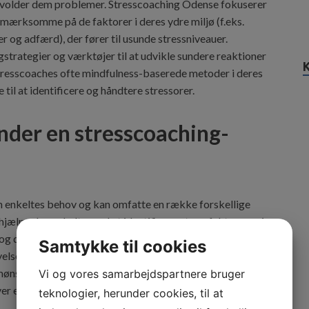
 som volder dem problemer. Stresscoaching Odense fokuserer
mærksomme på de faktorer i deres ydre miljø (f.eks.
ser og adfærd), der fører til usunde stressniveauer.
strategier og værktøjer til at udvikle sundere reaktioner
stresscoaches ofte mindfulness-baserede metoder i deres
 til at identificere og håndtere stressorer.
nder en stresscoaching-
n enkeltes behov og kan omfatte en række forskellige
hjælpe den enkelte med at identificere stressfaktorerne i
og drøfte potentielle strategier til at håndtere stress.
Samtykke til cookies
lser og mindfulness i sessionerne samt teknikker fra
nstre, der fører til usunde stressniveauer.
Vi og vores samarbejdspartnere bruger
er enkelt persons unikke behov for bedst muligt at
teknologier, herunder cookies, til at