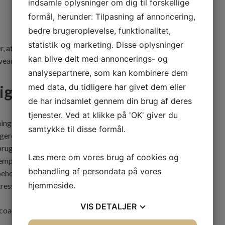
indsamle oplysninger om dig til forskellige
formål, herunder: Tilpasning af annoncering,
bedre brugeroplevelse, funktionalitet,
statistik og marketing. Disse oplysninger
, at det hjælper enkeltpersoner med at udvikle sundere
kan blive delt med annoncerings- og
veau.
analysepartnere, som kan kombinere dem
gtige coach til dig
med data, du tidligere har givet dem eller
de har indsamlet gennem din brug af deres
tjenester. Ved at klikke på 'OK' giver du
ing Odense-træner for dig er at undersøge forskellige
samtykke til disse formål.
igere deltagere. Du kan også spørge potentielle coaches
ger. Når det er tid til sessionen, skal du lede efter en
Læs mere om vores brug af cookies og
empati og arbejder sammen med dig for at finde frem til
behandling af persondata på vores
e behov. At finde den rigtige Stresscoaching Odense coach
hjemmeside.
tress mere effektivt
VIS
DETALJER
sscoaching Odense-rejse!