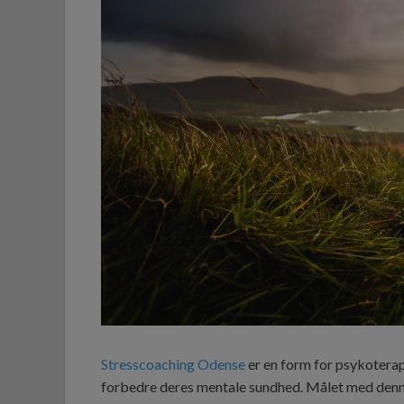
Stresscoaching Odense
er en form for psykoterap
forbedre deres mentale sundhed. Målet med denne 