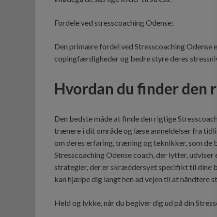
Fordele ved stresscoaching Odense:
Den primære fordel ved Stresscoaching Odense er
copingfærdigheder og bedre styre deres stressni
Hvordan du finder den ri
Den bedste måde at finde den rigtige Stresscoach
trænere i dit område og læse anmeldelser fra tidl
om deres erfaring, træning og teknikker, som de bru
Stresscoaching Odense coach, der lytter, udviser 
strategier, der er skræddersyet specifikt til din
kan hjælpe dig langt hen ad vejen til at håndtere s
Held og lykke, når du begiver dig ud på din Stre