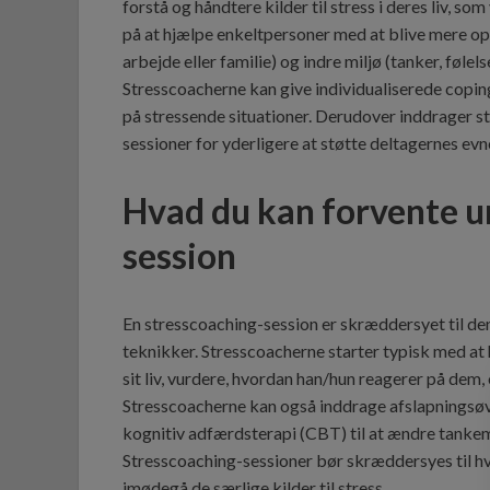
forstå og håndtere kilder til stress i deres liv,
på at hjælpe enkeltpersoner med at blive mere op
arbejde eller familie) og indre miljø (tanker, følel
Stresscoacherne kan give individualiserede coping
på stressende situationer. Derudover inddrager 
sessioner for yderligere at støtte deltagernes evne
Hvad du kan forvente u
session
En stresscoaching-session er skræddersyet til de
teknikker. Stresscoacherne starter typisk med at 
sit liv, vurdere, hvordan han/hun reagerer på dem, 
Stresscoacherne kan også inddrage afslapningsøve
kognitiv adfærdsterapi (CBT) til at ændre tankemø
Stresscoaching-sessioner bør skræddersyes til hv
imødegå de særlige kilder til stress.