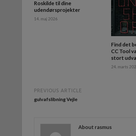
Roskilde til dine
udendørsprojekter
14. maj 2026
Find det b
CC Tool v
stort udva
24. marts 20
PREVIOUS ARTICLE
gulvafslibning Vejle
About rasmus