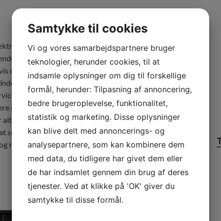
Samtykke til cookies
elektriske värmeelement og golvkonvektor, Webshoppen
Vi og vores samarbejdspartnere bruger
ender også gerne til Sverige. Så tøv ikke med at købe dine
teknologier, herunder cookies, til at
is du bor i Sverige. Webshoppen har en fantastisk
indsamle oplysninger om dig til forskellige
nden kl. 12, så bliver dine varer allerede sendt den
formål, herunder: Tilpasning af annoncering,
vice, som jeg sætter stor pris på, når jeg handler ved en
bedre brugeroplevelse, funktionalitet,
ere omgange, og jeg har både bestil elektriske
statistik og marketing. Disse oplysninger
tid fået leveret til den aftalte tid, og deres produkter er
kan blive delt med annoncerings- og
g at se webshoppens udvalg, hvis du gerne vil have
elektriske
analysepartnere, som kan kombinere dem
 og med en hurtig levering.
med data, du tidligere har givet dem eller
de har indsamlet gennem din brug af deres
tjenester. Ved at klikke på 'OK' giver du
samtykke til disse formål.