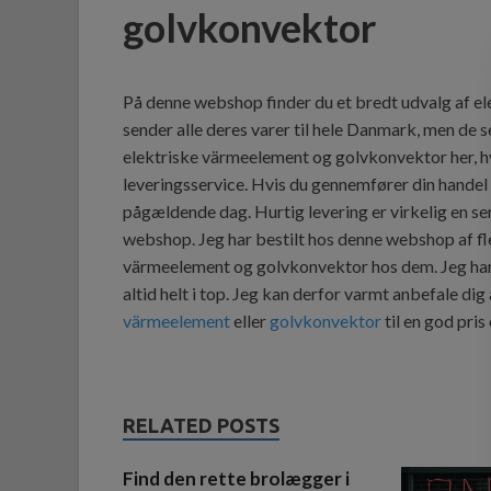
golvkonvektor
På denne webshop finder du et bredt udvalg af 
sender alle deres varer til hele Danmark, men de s
elektriske värmeelement og golvkonvektor her, hv
leveringsservice. Hvis du gennemfører din handel i
pågældende dag. Hurtig levering er virkelig en ser
webshop. Jeg har bestilt hos denne webshop af fl
värmeelement og golvkonvektor hos dem. Jeg har al
altid helt i top. Jeg kan derfor varmt anbefale di
värmeelement
eller
golvkonvektor
til en god pris
RELATED POSTS
Find den rette brolægger i