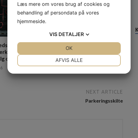
Læs mere om vores brug af cookies og
behandling af persondata på vores
hjemmeside.
VIS
DETALJER
edste værktøj i en
Find den rette murer i Haslev
JA
NEJ
OK
JA
NEJ
ærktøjswebshop –
til dit byggeprojekt
NØDVENDIGE
PRÆFERENCER
lg og gode priser
AFVIS ALLE
13. februar 2026
26
JA
NEJ
JA
NEJ
MARKETING
STATISTIK
NEXT ARTICLE
Parkeringsskilte