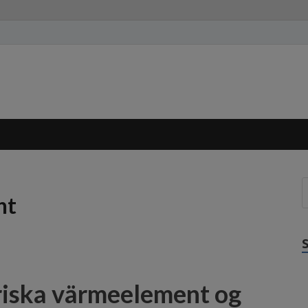
nt
triska värmeelement og