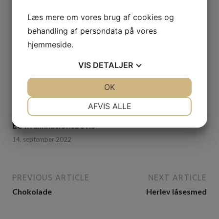
Læs mere om vores brug af cookies og
behandling af persondata på vores
hjemmeside.
VIS
DETALJER
JA
NEJ
OK
JA
NEJ
NØDVENDIGE
PRÆFERENCER
AFVIS ALLE
JA
NEJ
JA
NEJ
EU kvalifikationsbevis
MARKETING
STATISTIK
14. september 2022
PREVIOUS ARTICLE
NEXT ARTICLE
Chokolade
Herlev låsesmed