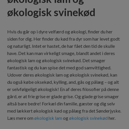
økologisk svinekød
Hvis du går op i dyre velfærd og økologi, finder du her
siden for dig. Her finder du kød fra dyr som har levet godt
og naturligt. Intet er hastet, de har fået den tid de skulle
have. Det kan man virkeligt smage, blandt andet i deres
økologisk lam og økologisk svinekød. Det smager
fantastisk og du kan spise det med god samvittighed.
Udover deres økologisk lam og økologisk svinekød, kan
du også købe oksekød, kylling, and, gås og pålæg – og alt
er selvfølgeligt økologisk! En af deres filosofier på denne
gård, er at frie grise er glade grise. Og glade grise smager
altså bare bedre! Forkæl din familie, gæster og dig selv
med lækkert økologisk kød og pålæg fra det Sønderjyske.
Læs mere om
økologisk lam
og
økologisk svinekød
her.