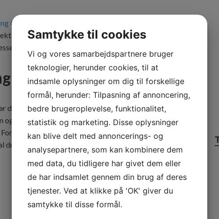
ning Odense
, så finder du hurtigt det værktøj, som du leder
Samtykke til cookies
kt, og skal du bruge de helt store maskiner, så find en
sen. Det koster kun en brøkdel af, hvad du tror.
Vi og vores samarbejdspartnere bruger
teknologier, herunder cookies, til at
ng Fyn
indsamle oplysninger om dig til forskellige
formål, herunder: Tilpasning af annoncering,
har du brug for
gravemaskiner udlejning Fyn
. Du finder et
bedre brugeroplevelse, funktionalitet,
on og som virksomhed. Kan du ikke finde den gravemaskine,
statistik og marketing. Disse oplysninger
d. For tit har virksomheden gode kontakter, som kan være
kan blive delt med annoncerings- og
al du nok få løst din graveopgave, uden at det behøver
analysepartnere, som kan kombinere dem
med data, du tidligere har givet dem eller
de har indsamlet gennem din brug af deres
tjenester. Ved at klikke på 'OK' giver du
samtykke til disse formål.