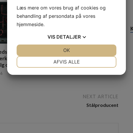
Læs mere om vores brug af cookies og
behandling af persondata på vores
hjemmeside.
VIS
DETALJER
JA
NEJ
OK
JA
NEJ
edste værktøj i en
Find den rette murer i Haslev
ærktøjswebshop –
til dit byggeprojekt
NØDVENDIGE
PRÆFERENCER
AFVIS ALLE
lg og gode priser
13. februar 2026
JA
NEJ
JA
NEJ
26
MARKETING
STATISTIK
NEXT ARTICLE
Stålproducent