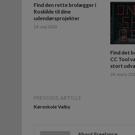
Find den rette brolægger i
Roskilde til dine
udendørsprojekter
14. maj 2026
Find det b
CC Tool v
stort udva
24. marts 20
PREVIOUS ARTICLE
Køreskole Valby
About Freelance