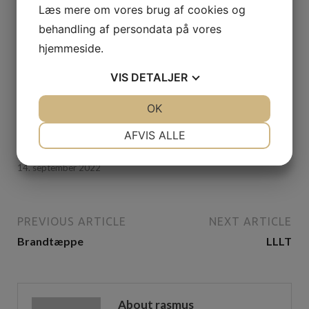
Læs mere om vores brug af cookies og
behandling af persondata på vores
hjemmeside.
VIS
DETALJER
JA
NEJ
OK
JA
NEJ
NØDVENDIGE
PRÆFERENCER
AFVIS ALLE
EU kvalifikationsbevis
JA
NEJ
JA
NEJ
14. september 2022
MARKETING
STATISTIK
PREVIOUS ARTICLE
NEXT ARTICLE
Brandtæppe
LLLT
About rasmus