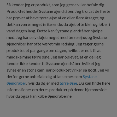
Så kender jeg er produkt, som jeg gerne vil anbefale dig.
Produktet hedder Systane øjendråber. Jeg tror, at de fleste
har prøvet at have tørre øjne af en eller flere årsager, og
det kan være meget irriterende, da øjet ofte klør og løber i
vand dagen lang. Dette kan Systane øjendråber hjælpe
med. Jeg har selv døjet meget med tørre øjne, og Systane
øjendråber har ofte været min redning. Jeg tager gerne
produktet et par gange om dagen, hvilket er nok til at
mindske mine tørre øjne. Jeg har oplevet, at en del jeg
kender ikke kender til Systane øjendråber, hvilket jeg
synes er en stor skam, når produktet virker så godt. Jeg vil
derfor gerne anbefale dig at læse mere om
Systane
øjendråber
, hvis du døjer med
tørre øjne
. Du kan finde flere
informationer om deres produkter på denne hjemmeside,
hvor du også kan købe øjendråberne.