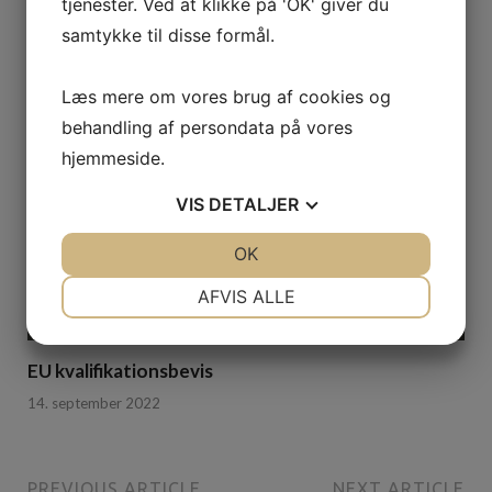
tjenester. Ved at klikke på 'OK' giver du
samtykke til disse formål.
Læs mere om vores brug af cookies og
behandling af persondata på vores
hjemmeside.
VIS
DETALJER
JA
NEJ
OK
JA
NEJ
NØDVENDIGE
PRÆFERENCER
AFVIS ALLE
JA
NEJ
JA
NEJ
MARKETING
STATISTIK
EU kvalifikationsbevis
14. september 2022
PREVIOUS ARTICLE
NEXT ARTICLE