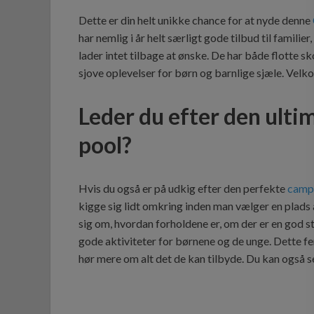
Dette er din helt unikke chance for at nyde denne
har nemlig i år helt særligt gode tilbud til familier
lader intet tilbage at ønske. De har både flotte 
sjove oplevelser for børn og barnlige sjæle. Velk
Leder du efter den ult
pool?
Hvis du også er på udkig efter den perfekte
camp
kigge sig lidt omkring inden man vælger en plads 
sig om, hvordan forholdene er, om der er en god s
gode aktiviteter for børnene og de unge. Dette fer
hør mere om alt det de kan tilbyde. Du kan også 