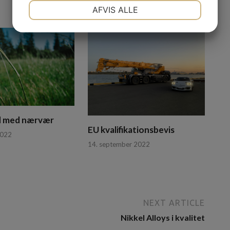
NØDVENDIGE
PRÆFERENCER
AFVIS ALLE
JA
NEJ
JA
NEJ
MARKETING
STATISTIK
 med nærvær
EU kvalifikationsbevis
2022
14. september 2022
NEXT ARTICLE
Nikkel Alloys i kvalitet