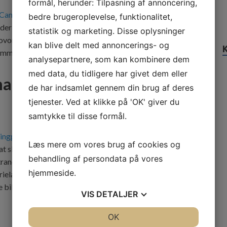
formål, herunder: Tilpasning af annoncering,
Campingplads Sydjylland
sammen med hele familien. De
bedre brugeroplevelse, funktionalitet,
, der ønsker at bruge deres ferie i det jyske. Deres ferieland
statistik og marketing. Disse oplysninger
skovområder, strand og vand tæt på, ligesom der er masser af
kan blive delt med annoncerings- og
ommen til!
analysepartnere, som kan kombinere dem
med data, du tidligere har givet dem eller
imative campingplads med
de har indsamlet gennem din brug af deres
tjenester. Ved at klikke på 'OK' giver du
samtykke til disse formål.
ingplads med pool
, så læs med her. Det er nemlig vigtigt at
Læs mere om vores brug af cookies og
at slå sig ned på for sommeren. Man skal huske at orientere
behandling af persondata på vores
trand tæt på, om havet er badevenligt, og om der findes
hjemmeside.
ieland tilbyder alle disse ting og mere til. Kontakt dem og
se billeder og læse mere om deres campingplads med pool.
VIS
DETALJER
JA
NEJ
OK
JA
NEJ