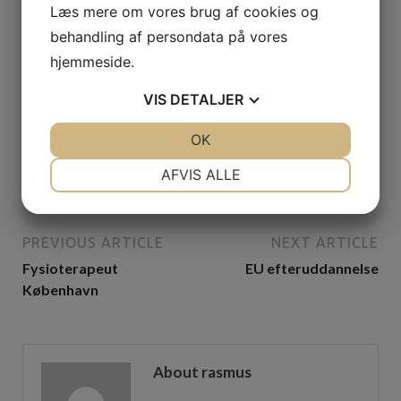
Læs mere om vores brug af cookies og
behandling af persondata på vores
hjemmeside.
VIS
DETALJER
JA
NEJ
OK
JA
NEJ
EU kvalifikationsbevis
NØDVENDIGE
PRÆFERENCER
14. september 2022
AFVIS ALLE
JA
NEJ
JA
NEJ
MARKETING
STATISTIK
PREVIOUS ARTICLE
NEXT ARTICLE
Fysioterapeut
EU efteruddannelse
København
About rasmus