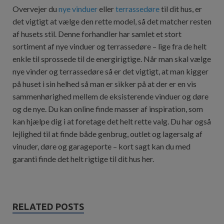
Overvejer du
nye vinduer
eller
terrassedøre
til dit hus, er
det vigtigt at vælge den rette model, så det matcher resten
af husets stil. Denne forhandler har samlet et stort
sortiment af nye vinduer og terrassedøre – lige fra de helt
enkle til sprossede til de energirigtige. Når man skal vælge
nye vinder og terrassedøre så er det vigtigt, at man kigger
på huset i sin helhed så man er sikker på at der er en vis
sammenhørighed mellem de eksisterende vinduer og døre
og de nye. Du kan online finde masser af inspiration, som
kan hjælpe dig i at foretage det helt rette valg. Du har også
lejlighed til at finde både genbrug, outlet og lagersalg af
vinuder, døre og garageporte – kort sagt kan du med
garanti finde det helt rigtige til dit hus her.
RELATED POSTS