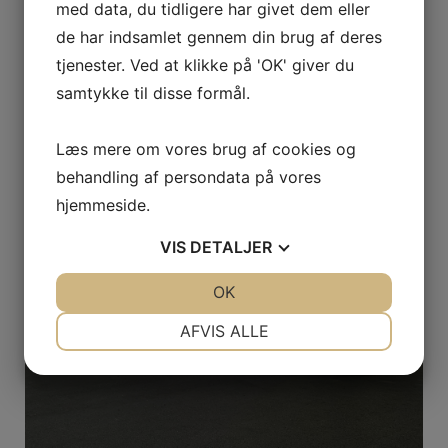
med data, du tidligere har givet dem eller
de har indsamlet gennem din brug af deres
tjenester. Ved at klikke på 'OK' giver du
Bedemand med nærvær
samtykke til disse formål.
13. oktober 2022
Læs mere om vores brug af cookies og
behandling af persondata på vores
hjemmeside.
VIS
DETALJER
JA
NEJ
OK
JA
NEJ
NØDVENDIGE
PRÆFERENCER
AFVIS ALLE
JA
NEJ
JA
NEJ
MARKETING
STATISTIK