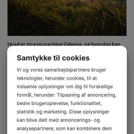
Hvad er stresscoaching Odense, og hvordan kan
det hjælpe dig med at håndtere dit stressniveau
Samtykke til cookies
28. november 2022
Vi og vores samarbejdspartnere bruger
teknologier, herunder cookies, til at
indsamle oplysninger om dig til forskellige
formål, herunder: Tilpasning af annoncering,
bedre brugeroplevelse, funktionalitet,
statistik og marketing. Disse oplysninger
kan blive delt med annoncerings- og
analysepartnere, som kan kombinere dem