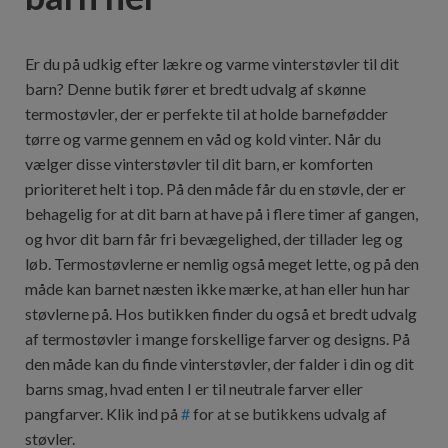
Er du på udkig efter lækre og varme vinterstøvler til dit
barn? Denne butik fører et bredt udvalg af skønne
termostøvler, der er perfekte til at holde barnefødder
tørre og varme gennem en våd og kold vinter. Når du
vælger disse vinterstøvler til dit barn, er komforten
prioriteret helt i top. På den måde får du en støvle, der er
behagelig for at dit barn at have på i flere timer af gangen,
og hvor dit barn får fri bevægelighed, der tillader leg og
løb. Termostøvlerne er nemlig også meget lette, og på den
måde kan barnet næsten ikke mærke, at han eller hun har
støvlerne på. Hos butikken finder du også et bredt udvalg
af termostøvler i mange forskellige farver og designs. På
den måde kan du finde vinterstøvler, der falder i din og dit
barns smag, hvad enten I er til neutrale farver eller
pangfarver. Klik ind på
#
for at se butikkens udvalg af
støvler.