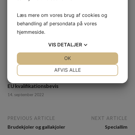
Læs mere om vores brug af cookies og
behandling af persondata på vores
hjemmeside.
VIS
DETALJER
JA
NEJ
OK
JA
NEJ
NØDVENDIGE
PRÆFERENCER
AFVIS ALLE
JA
NEJ
JA
NEJ
EU kvalifikationsbevis
MARKETING
STATISTIK
14. september 2022
PREVIOUS ARTICLE
NEXT ARTICLE
Brudekjoler og gallakjoler
Speciallim